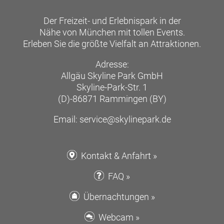
verrücktesten Konstruktionen planen und dir
die tollkühnsten Bauwerke ausdenken. Auf
Der Freizeit- und Erlebnispark in der
unserer Baustellenfahrt für Kinder hat schon
Nähe von München mit tollen Events.
so mancher Berufswunsch ganz konkrete
Erleben Sie die größte Vielfalt an Attraktionen.
Pläne angenommen!
Adresse:
Übrigens: Bei uns im Allgäu Skyline Park
Allgäu Skyline Park GmbH
kannst du deinen
Kindergeburtstag
feiern
Skyline-Park-Str. 1
und mit allen deinen Freunden gemeinsam
(D)-86871 Rammingen (BY)
eine Baustellenfahrt für Kinder unternehmen!
Wenn ihr anschließend Lust auf eine rasante
Email: service@skylinepark.de
Fahrt habt, dann seid ihr bei der
Formel 1
genau richtig, denn dort heißt es: „Gib
Gummi!“
Kontakt & Anfahrt »
FAQ »
Übernachtungen »
Webcam »