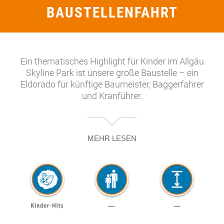
BAUSTELLENFAHRT
Ein thematisches Highlight für Kinder im Allgäu
Skyline Park ist unsere große Baustelle – ein
Eldorado für künftige Baumeister, Baggerfahrer
und Kranführer.
MEHR LESEN
In kleinen Autos, Radladern und Mini-
Traktoren geht die Fahrt im Schritttempo auf
einer Länge von 200 m durch eine täuschend
echt nachgebaute Baustelle, auf der man am
liebsten sofort mit dem Aus- und Weiterbau
loslegen möchte. Als Bauherr kannst du dir