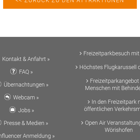
<< ZURÜCK ZU DEN ATTRAKTIONEN
Freizeitparkbesuch mi
Kontakt & Anfahrt »
Höchstes Flugkarussell 
FAQ »
Freizeitparkangebot 
Übernachtungen »
Menschen mit Behind
Webcam »
In den Freizeitpark 
öffentlichen Verkehrsm
Jobs »
Open Air Veranstaltun
Presse & Medien »
Wörishofen
nfluencer Anmeldung »