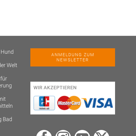
t Hund
ANMELDUNG ZUM
NEWSLETTER
der Welt
für
erung
mit
itteln
g Bad